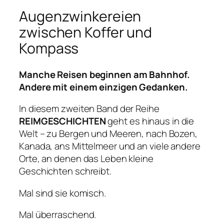
n
Augenzwinkereien
d
zwischen Koffer und
2
Kompass
–
A
u
Manche Reisen beginnen am Bahnhof.
g
Andere mit einem einzigen Gedanken.
e
In diesem zweiten Band der Reihe
n
REIMGESCHICHTEN
geht es hinaus in die
z
Welt – zu Bergen und Meeren, nach Bozen,
w
Kanada, ans Mittelmeer und an viele andere
i
Orte, an denen das Leben kleine
n
Geschichten schreibt.
k
e
Mal sind sie komisch.
r
e
Mal überraschend.
i