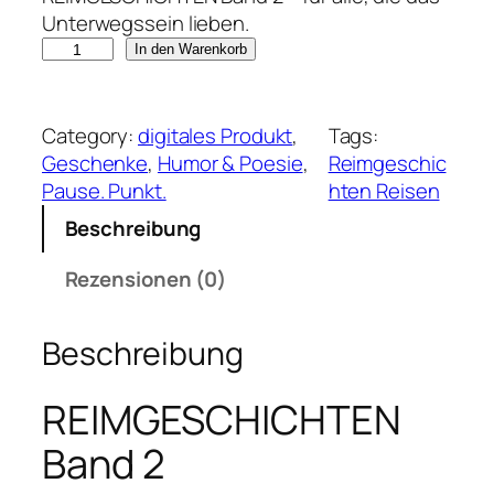
Unterwegssein lieben.
R
In den Warenkorb
e
i
m
Category:
digitales Produkt
, 
Tags:
g
Geschenke
, 
Humor & Poesie
, 
Reimgeschic
e
Pause. Punkt.
hten Reisen
s
Beschreibung
c
h
Rezensionen (0)
i
c
Beschreibung
h
t
REIMGESCHICHTEN
e
n
Band 2
B
a