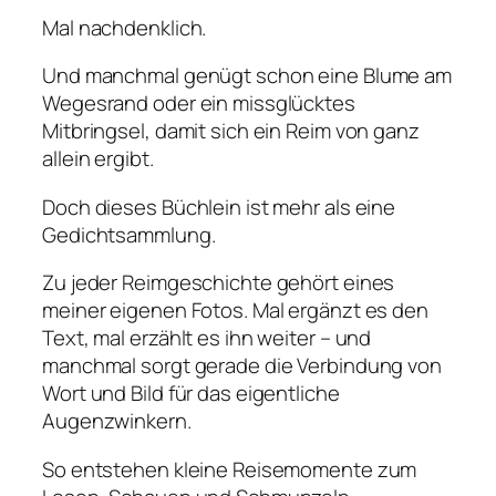
e
Mal nachdenklich.
n
Und manchmal genügt schon eine Blume am
z
Wegesrand oder ein missglücktes
w
Mitbringsel, damit sich ein Reim von ganz
i
allein ergibt.
s
c
Doch dieses Büchlein ist mehr als eine
h
Gedichtsammlung.
e
n
Zu jeder Reimgeschichte gehört eines
K
meiner eigenen Fotos. Mal ergänzt es den
o
Text, mal erzählt es ihn weiter – und
f
manchmal sorgt gerade die Verbindung von
f
Wort und Bild für das eigentliche
e
Augenzwinkern.
r
So entstehen kleine Reisemomente zum
u