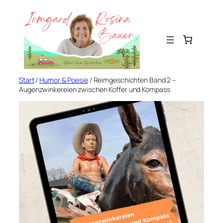
Zum
Inhalt
springen
Start
/
Humor & Poesie
/ Reimgeschichten Band 2 –
Augenzwinkereien zwischen Koffer und Kompass