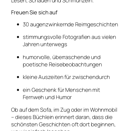
Lesen, Schauen und Schmunzeln.
n
d
Freuen Sie sich auf
K
o
30 augenzwinkernde Reimgeschichten
m
stimmungsvolle Fotografien aus vielen
p
Jahren unterwegs
a
s
humorvolle, überraschende und
s
poetische Reisebeobachtungen
M
e
kleine Auszeiten für zwischendurch
n
g
ein Geschenk für Menschen mit
e
Fernweh und Humor
Ob auf dem Sofa, im Zug oder im Wohnmobil
– dieses Büchlein erinnert daran, dass die
schönsten Geschichten oft dort beginnen,