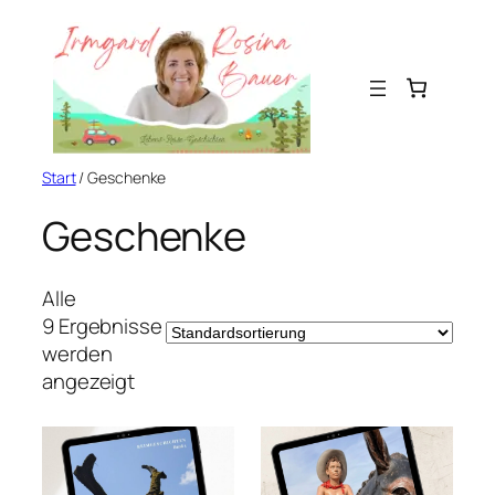
Zum
Inhalt
springen
Start
/ Geschenke
Geschenke
Alle
9 Ergebnisse
werden
angezeigt