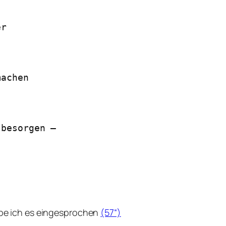
er
machen
 besorgen –
abe ich es eingesprochen
(57“)