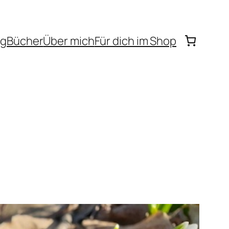
og
Bücher
Über mich
Für dich im Shop