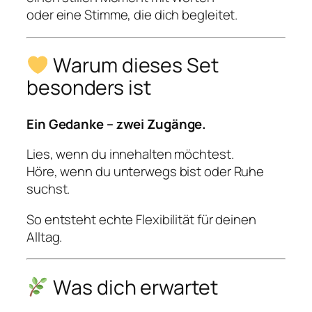
u
oder eine Stimme, die dich begleitet.
d
i
o
Warum dieses Set
)
besonders ist
M
e
n
Ein Gedanke – zwei Zugänge.
g
Lies, wenn du innehalten möchtest.
e
Höre, wenn du unterwegs bist oder Ruhe
suchst.
So entsteht echte Flexibilität für deinen
Alltag.
Was dich erwartet