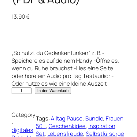
13,90
€
„So nutzt du Gedankenfunken“ z. B. -
Speichere es auf deinem Handy -Öffne es,
wenn du Ruhe brauchst -Lies eine Seite
oder höre ein Audio pro Tag Testaudio: -
Oder nutze es wie eine kleine Auszeit
G
In den Warenkorb
e
d
a
Category
Tags:
Alltag Pause
, 
Bundle
, 
Frauen
n
:
50+
, 
Geschenkidee
, 
Inspiration
k
digitales
Set
, 
Lebensfreude
, 
Selbstfürsorge
e