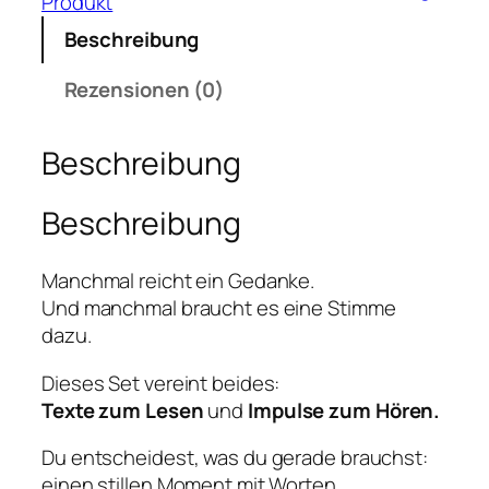
Produkt
n
Beschreibung
f
u
Rezensionen (0)
n
k
Beschreibung
e
n
Beschreibung
–
S
e
Manchmal reicht ein Gedanke.
t
Und manchmal braucht es eine Stimme
(
dazu.
P
D
Dieses Set vereint beides:
F
Texte zum Lesen
und
Impulse zum Hören.
&
Du entscheidest, was du gerade brauchst:
A
einen stillen Moment mit Worten