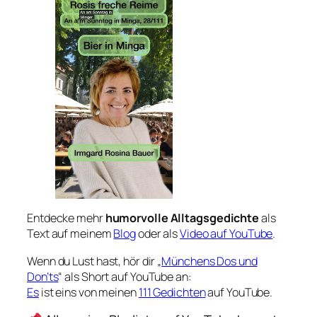
Entdecke mehr
humorvolle Alltagsgedichte
als
Text auf meinem
Blog
oder als
Video auf YouTube
.
Wenn du Lust hast, hör dir „
Münchens Dos und
Don’ts
“ als Short auf YouTube an:
Es
ist eins von meinen
111 Gedichten
auf YouTube.