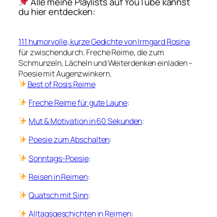
Alle meine Playlists auf YouTube kannst
du hier entdecken:
111 humorvolle, kurze Gedichte von Irmgard Rosina
für zwischendurch. Freche Reime, die zum
Schmunzeln, Lächeln und Weiterdenken einladen –
Poesie mit Augenzwinkern.
Best of Rosis Reime
Freche Reime für gute Laune
:
Mut & Motivation in 60 Sekunden
:
Poesie zum Abschalten
:
Sonntags-Poesie
:
Reisen in Reimen
:
Quatsch mit Sinn
:
Alltagsgeschichten in Reimen
: