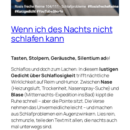
Wenn ich des Nachts nicht
schlafen kann
Tasten, Stolpern, Geräusche,
Silentium ad
e!
Schlaflos und doch zum Lachen: In diesem
lustigen
Gedicht über Schlaflosigkeit
trifft nächtliche
Wirklichkeit auf Reim und Humor. Zwischen
Nase
(Heizungsluft, Trockenheit, Nasenspray-Suche) und
Blase
(Mitternachts-Expedition ins Bad) kippt die
Ruhe schnell – aber die Pointe sitzt. Die Verse
nehmen das Unvermeidliche leicht – und machen
aus Schlafproblemen ein Augenzwinkern. Lies rein,
schmunzle, teile den Text mit allen, die nachts auch
mal unterwegs sind.