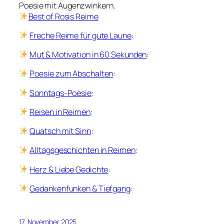
Poesie mit Augenzwinkern.
Best of Rosis Reime
Freche Reime für
gute Laune
:
Mut & Motivation in 60 Sekunden
:
Poesie zum Abschalten
:
Sonntags-Poesie
:
Reisen in Reimen
:
Quatsch mit Sinn
:
Alltagsgeschichten in Reimen
:
Herz & Liebe Gedichte
:
Gedankenfunken & Tiefgang
:
17. November 2025