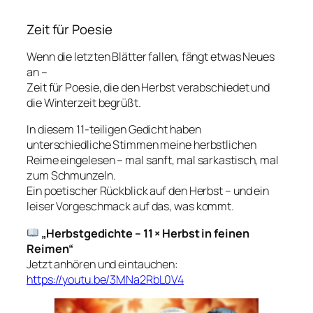
Zeit für Poesie
Wenn die letzten Blätter fallen, fängt etwas Neues
an –
Zeit für Poesie, die den Herbst verabschiedet und
die Winterzeit begrüßt.
In diesem 11-teiligen Gedicht haben
unterschiedliche Stimmen meine herbstlichen
Reime eingelesen – mal sanft, mal sarkastisch, mal
zum Schmunzeln.
Ein poetischer Rückblick auf den Herbst – und ein
leiser Vorgeschmack auf das, was kommt.
„Herbstgedichte – 11 × Herbst in feinen
Reimen“
Jetzt anhören und eintauchen:
https://youtu.be/3MNa2RbL0V4