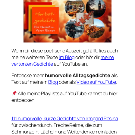
Wenn dir diese poetische Auszeit gefällt, lies auch
meine weiteren Texte
im Blog
oder hör dir
meine
vertonten Gedichte
auf YouTube an.
Entdecke mehr
humorvolle Alltagsgedichte
als
Text auf meinem
Blog
oder als
Video auf YouTube
.
Alle meine Playlists auf YouTube kannst du hier
entdecken:
111 humorvolle, kurze Gedichte von Irmgard Rosina
für zwischendurch. Freche Reime, die zum
Schmunzeln, Lächeln und Weiterdenken einladen –