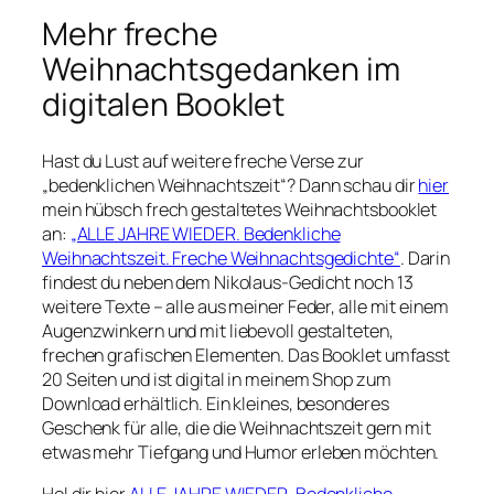
Mehr freche
Weihnachtsgedanken im
digitalen Booklet
Hast du Lust auf weitere freche Verse zur
„bedenklichen Weihnachtszeit“? Dann schau dir
hier
mein hübsch frech gestaltetes Weihnachtsbooklet
an:
„ALLE JAHRE WIEDER. Bedenkliche
Weihnachtszeit. Freche Weihnachtsgedichte“
. Darin
findest du neben dem Nikolaus-Gedicht noch 13
weitere Texte – alle aus meiner Feder, alle mit einem
Augenzwinkern und mit liebevoll gestalteten,
frechen grafischen Elementen. Das Booklet umfasst
20 Seiten und ist digital in meinem Shop zum
Download erhältlich. Ein kleines, besonderes
Geschenk für alle, die die Weihnachtszeit gern mit
etwas mehr Tiefgang und Humor erleben möchten.
Hol dir hier
ALLE JAHRE WIEDER. Bedenkliche