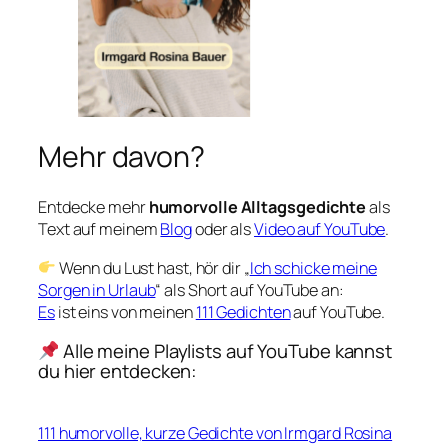
Mehr davon?
Entdecke mehr
humorvolle Alltagsgedichte
als
Text auf meinem
Blog
oder als
Video auf YouTube
.
Wenn du Lust hast, hör dir „
Ich schicke meine
Sorgen in Urlaub
“ als Short auf YouTube an:
Es
ist eins von meinen
111 Gedichten
auf YouTube.
Alle meine Playlists auf YouTube kannst
du hier entdecken:
111 humorvolle, kurze Gedichte von Irmgard Rosina