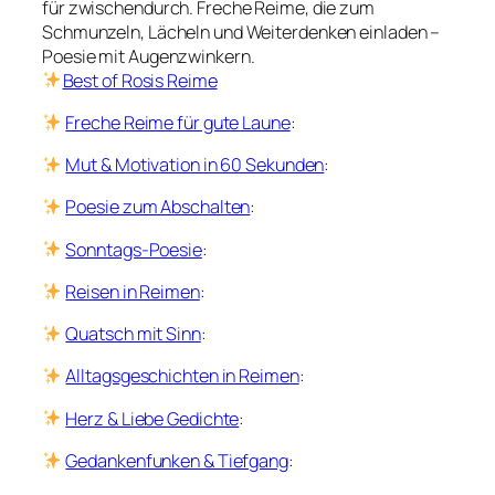
für zwischendurch. Freche Reime, die zum
Schmunzeln, Lächeln und Weiterdenken einladen –
Poesie mit Augenzwinkern.
Best of Rosis Reime
Freche Reime für gute Laune
:
Mut & Motivation in 60 Sekunden
:
Poesie zum Abschalten
:
Sonntags-Poesie
:
Reisen in Reimen
:
Quatsch mit Sinn
:
Alltagsgeschichten in Reimen
:
Herz & Liebe Gedichte
:
Gedankenfunken & Tiefgang
: