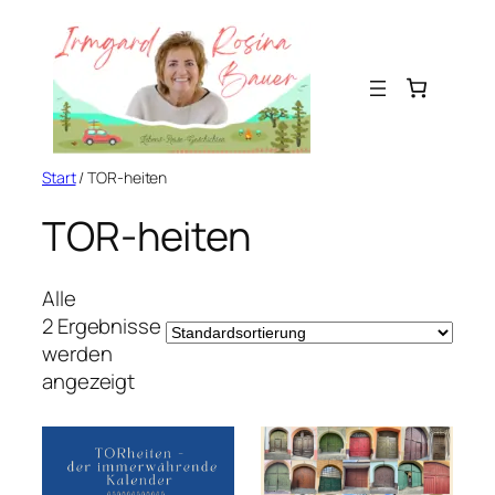
Zum
Inhalt
springen
Start
/ TOR-heiten
TOR-heiten
Alle
2 Ergebnisse
werden
angezeigt